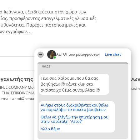
α Ιωάννινα, εξειδικεύεται στον χώρο των
ίας, προσφέροντας επαγγελματικές γλωσσικές
ευθυνότητα. Παρέχει πιστοποιημένες και
ν εγγράφων, ...
ΑΕΤΟΊ των μεταφράσεων
Live chat
06:26
Γεια σας. Χαίρομαι που θα σας
ργανωτής της κατάταξης
Κατάταξη
Επικοινων
βοηθήσω! 🙂 Κάντε κλικ στο
IFUL COMPANY Μονοπρόσωπη ΙΚΕ
Διακριθέντες
Επικοινωνία
αντίστοιχο θέμα συνομιλίας! 🙂
ΤΗΛ. ΕΠΙΚΟΙΝΩΝΙΑΣ: 2104128019
Λίστα
email: aetoi@beautifulcompany.co
όλων των
διακριθέντων
Ανήκω στους διακριθέντες και θέλω
να παραλάβω το πακέτο βραβείων
Μεθοδολογία
Όροι &
Θέλω να ελέγξω την επιχείρηση μου
στην κατάταξη "Αετοί"
προϋποθέσεις
ΠΟΛΙΤΙΚΗ
Άλλο θέμα
ΑΠΟΡΡΗΤΟΥ