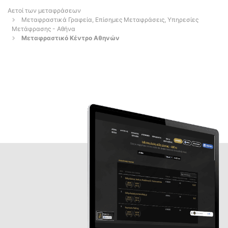
Αετοί των μεταφράσεων
Μεταφραστικά Γραφεία, Επίσημες Μεταφράσεις, Υπηρεσίες
Μετάφρασης - Αθήνα
Μεταφραστικό Κέντρο Αθηνών