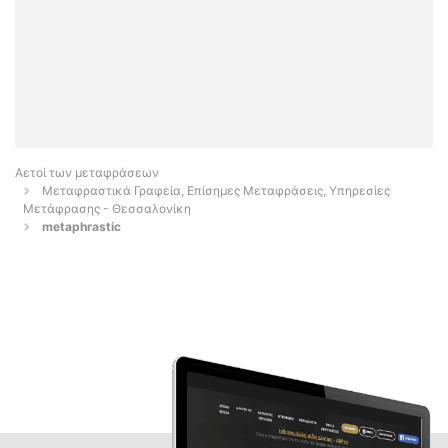
Αετοί των μεταφράσεων
Μεταφραστικά Γραφεία, Επίσημες Μεταφράσεις, Υπηρεσίες
Μετάφρασης - Θεσσαλονίκη
metaphrastic