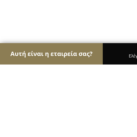
Αυτή είναι η εταιρεία σας?
Ελέ
Αετοί των μεταφράσεων
Μεταφραστικά Γραφεία
Mavridis & Partners