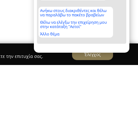
Ανήκω στους διακριθέντες και θέλω
να παραλάβω το πακέτο βραβείων
Θέλω να ελέγξω την επιχείρηση μου
στην κατάταξη "Αετοί"
Άλλο θέμα
Έλεγχος
τε την επιτυχία σας.
Mavridis & Partners
ργάτες
, με έδρα στη Θεσσαλονίκη στην οδό
ε επιτυχία στον τομέα των μεταφράσεων από το
 υψηλής ποιότητας. Έχει εδραιώσει ισχυρή