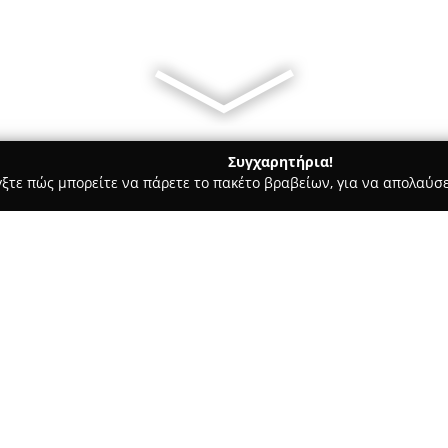
Συγχαρητήρια!
γξτε πώς μπορείτε να πάρετε το πακέτο βραβείων, για να απολαύσε
, Επίσημες Μεταφράσεις, Υπηρεσίες Μετάφρασης - Θεσσαλονίκη
Σχετικά με την εταιρεία:
Το γραφείο
Μαυρίδης & Συνε
Μητροπόλεως 15, λειτουργεί μ
1986, προσφέροντας υπηρεσίες