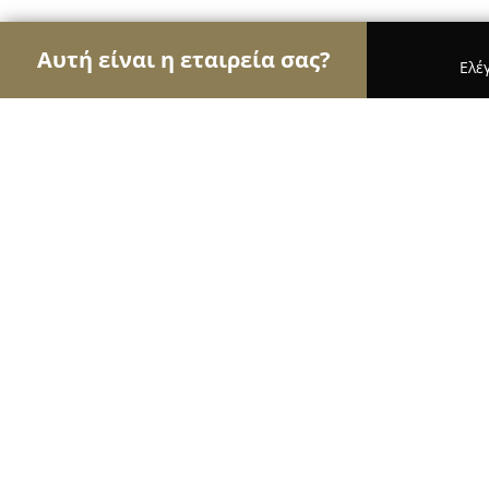
Αυτή είναι η εταιρεία σας?
Ελέ
Αετοί των μεταφράσεων
Μεταφραστικά Γραφεία
Alfieraki - Sous" Translations-ΣΟΥ
8.8
(12)
Θεσσαλονίκη, Δωδεκανήσου 22, Ημιόροφος
Εμφάνιση αριθμού τηλεφώνου