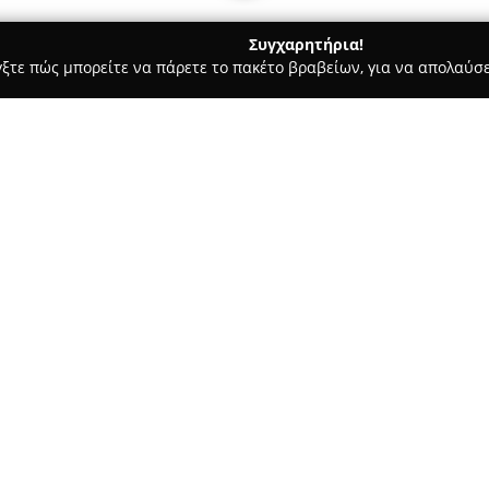
Συγχαρητήρια!
γξτε πώς μπορείτε να πάρετε το πακέτο βραβείων, για να απολαύσε
, Επίσημες Μεταφράσεις, Υπηρεσίες Μετάφρασης - Θεσσαλονίκη
Σ Ολυμπια
Σχετικά με την εταιρεία:
Το μεταφραστικό γραφείο
Alfi
οδό Δωδεκανήσου 22, δραστηρ
1984, παρέχοντας πλήρεις υπη
στον τομέα αυτό, το γραφείο 
Δείτε περισσότερα >>
εγγράφων σε περισσότερους α
Η εξειδίκευση της εταιρείας εκ
οικονομικά κείμενα, καθώς κα
Η ομάδα του Alfieraki Sous απ