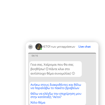
ΑΕΤΟΊ των μεταφράσεων
Live chat
04:16
Γεια σας. Χαίρομαι που θα σας
βοηθήσω! 🙂 Κάντε κλικ στο
αντίστοιχο θέμα συνομιλίας! 🙂
Ανήκω στους διακριθέντες και θέλω
να παραλάβω το πακέτο βραβείων
Θέλω να ελέγξω την επιχείρηση μου
στην κατάταξη "Αετοί"
Άλλο θέμα