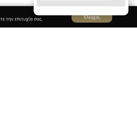
Έλεγχος
τε την επιτυχία σας.
Alfieraki - Sous" Translations-ΣΟΥΣ Ολυμπια
eraki Sous
, που βρίσκεται στη Θεσσαλονίκη στην
ιοποιείται στον χώρο των μεταφράσεων από το
ρεσίες μετάφρασης. Χάρη στην πολυετή εμπειρία
προσφέρει επίσημες μεταφράσεις και επικυρώσεις
πό 60 διαφορετικούς γλωσσικούς συνδυασμούς.
τείνεται σε τεχνικά, νομικά, ιατρικά και
ι στη μετάφραση ιστοσελίδων.
οτελείται από επαγγελματίες συνεργάτες με