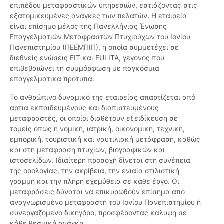
επιπέδου μεταφραστικών υπηρεσιών, εστιάζοντας στις
εξατομικευμένες ανάγκες των πελατών. Η εταιρεία
είναι επίσημο μέλος της Πανελλήνιας Ένωσης
Επαγγελματιών Μεταφραστών Πτυχιούχων του Ιονίου
Πανεπιστημίου (ΠΕΕΜΠΙΠ), η οποία συμμετέχει σε
διεθνείς ενώσεις FIT και EULITA, γεγονός που
επιβεβαιώνει τη συμμόρφωση με παγκόσμια
επαγγελματικά πρότυπα.
Το ανθρώπινο δυναμικό της εταιρείας απαρτίζεται από
άρτια εκπαιδευμένους και διαπιστευμένους
μεταφραστές, οι οποίοι διαθέτουν εξειδίκευση σε
τομείς όπως η νομική, ιατρική, οικονομική, τεχνική,
εμπορική, τουριστική και ναυτιλιακή μετάφραση, καθώς
και στη μετάφραση πτυχίων, βιογραφικών και
ιστοσελίδων. Ιδιαίτερη προσοχή δίνεται στη συνέπεια
της ορολογίας, την ακρίβεια, την ενιαία στιλιστική
γραμμή και την πλήρη εχεμύθεια σε κάθε έργο. Οι
μεταφράσεις δύναται να επικυρωθούν επίσημα από
αναγνωρισμένο μεταφραστή του Ιονίου Πανεπιστημίου ή
συνεργαζόμενο δικηγόρο, προσφέροντας κάλυψη σε
κάθε θεσμική ανάγκη.