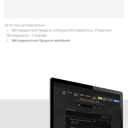
Αετοί των μεταφράσεων
Μεταφραστικά Γραφεία, Επίσημες Μεταφράσεις, Υπηρεσίες
Μετάφρασης - Γλυφάδα
Μεταφραστικό Γραφείο metalexis