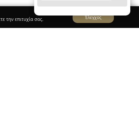
Έλεγχος
τε την επιτυχία σας.
Φοιτητικές Εργασίες, Μεταφράσεις - Πένα
ες, Μεταφράσεις - Πένα
, με έδρα επί της οδού
, δραστηριοποιείται στον χώρο των μεταφράσεων
ικών εργασιών. Εξειδικεύεται στην ακαδημαϊκή
σίες όπως εργασίες εξαμήνου, διπλωματικές και
σο και για ξένα πανεπιστήμια. Ξεχωρίζει για την
τη γρήγορη εξυπηρέτηση, προσφέροντας
υ εργασίες.
πειρων συνεργατών ώστε να παρέχει πρωτότυπες