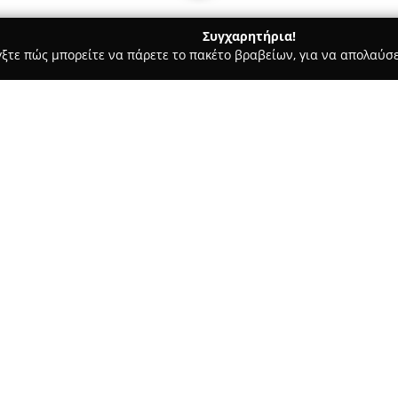
Συγχαρητήρια!
γξτε πώς μπορείτε να πάρετε το πακέτο βραβείων, για να απολαύσε
, Επίσημες Μεταφράσεις, Υπηρεσίες Μετάφρασης - Θεσσαλονίκη
- Πένα
Σχετικά με την εταιρεία:
Η εταιρεία
Φοιτητικές Εργασί
Τσιμισκή 71 στη Θεσσαλονίκη
και της υποστήριξης σπουδαστ
ενίσχυση, προσφέροντας υπηρε
Δείτε περισσότερα >>
πτυχιακές τόσο για ελληνικά ό
αφοσίωση στην ποιότητα και 
αξιόπιστες και υψηλού επιπέδο
Η «Πένα» αξιοποιεί δίκτυο έμ