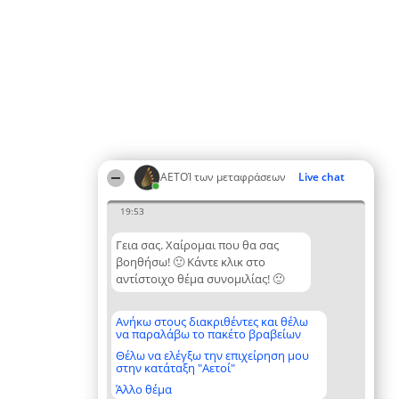
ΑΕΤΟΊ των μεταφράσεων
Live chat
19:53
Γεια σας. Χαίρομαι που θα σας
βοηθήσω! 🙂 Κάντε κλικ στο
αντίστοιχο θέμα συνομιλίας! 🙂
Ανήκω στους διακριθέντες και θέλω
να παραλάβω το πακέτο βραβείων
Θέλω να ελέγξω την επιχείρηση μου
στην κατάταξη "Αετοί"
Άλλο θέμα