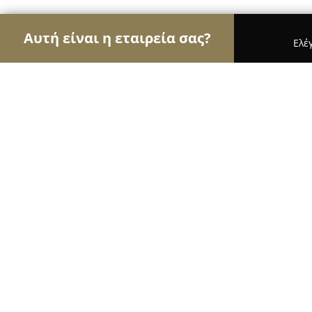
Αυτή είναι η εταιρεία σας?
Ελέ
Αετοί των μεταφράσεων
Μεταφραστικά Γραφεία
Φοιτητικές Εργασίες, Μεταφράσεις 
8.8
(98)
Θεσσαλονίκη, Τσιμισκή 71
Εμφάνιση αριθμού τηλεφώνου