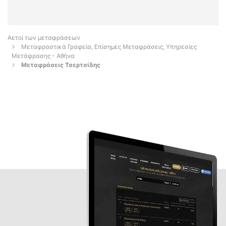
Αετοί των μεταφράσεων
Μεταφραστικά Γραφεία, Επίσημες Μεταφράσεις, Υπηρεσίες
Μετάφρασης - Αθήνα
Μεταφράσεις Τσερτσίδης