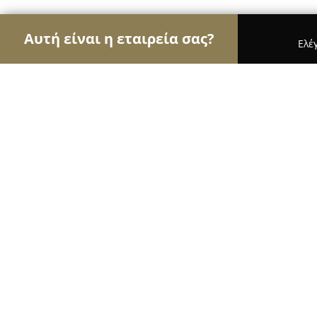
Αυτή είναι η εταιρεία σας?
Ελέ
Αετοί των μεταφράσεων
Μεταφραστικά Γραφεία
MultiTranslation
9.7
(91)
Πειραιάς, Bouboulinas 3
Εμφάνιση αριθμού τηλεφώνου