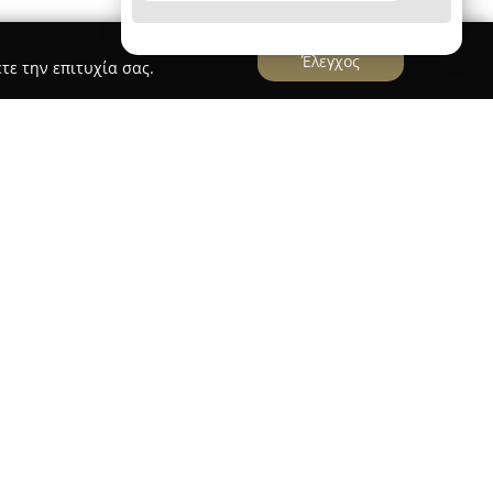
Έλεγχος
τε την επιτυχία σας.
ultiTranslation
ν Πειραιά και διαθέτει εμπειρία που υπερβαίνει
 μεταφράσεων, προσφέροντας ένα πλήρες φάσμα
 υπηρεσιών. Η εταιρεία καλύπτει μεταφράσεις
μπεριλαμβανομένων τεχνικού, ιατρικού, νομικού,
θώς και προσωπικά έγγραφα και ιστοσελίδες.
ες μεταφράσεις, διερμηνεία, υπηρεσίες
DTP) και επιμέλεια κειμένων.
το δίκτυο των περισσότερων από 400