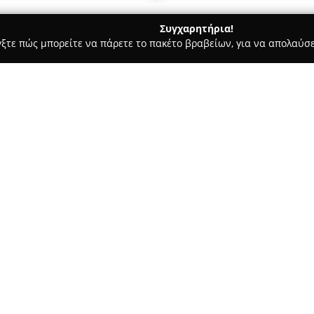
Συγχαρητήρια!
γξτε πώς μπορείτε να πάρετε το πακέτο βραβείων, για να απολαύσε
, Επίσημες Μεταφράσεις, Υπηρεσίες Μετάφρασης - Πειραιάς
M
Σχετικά με την εταιρεία:
Η
MultiTranslation
εδρεύει στο
τα 16 χρόνια στον τομέα των
εξειδικευμένων μεταφραστικών
για ποικίλα είδη κειμένων, συ
Δείτε περισσότερα >>
οικονομικού περιεχομένου, κα
Παρέχονται επίσης επικυρωμέν
τοπικοποίησης, σελιδοποίηση (
Η MultiTranslation αξιοποιεί 