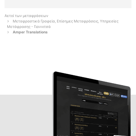
Αετοί των μεταφράσεων
Μεταφραστικά Γραφεία, Επίσημες Μεταφράσεις, Υπηρεσίες
Μετάφρασης - Γιαννιτσά
Amper Translations